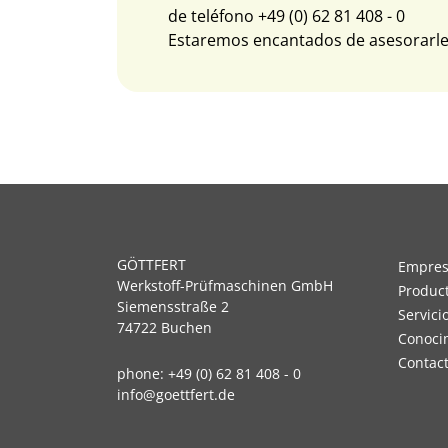
de teléfono
+49 (0) 62 81 408 - 0
Estaremos encantados de asesorarle
GÖTTFERT
Empre
Werkstoff-Prüfmaschinen GmbH
Produc
Siemensstraße 2
Servici
74722 Buchen
Conoci
Contac
phone:
+49 (0) 62 81 408 - 0
info@goettfert.de