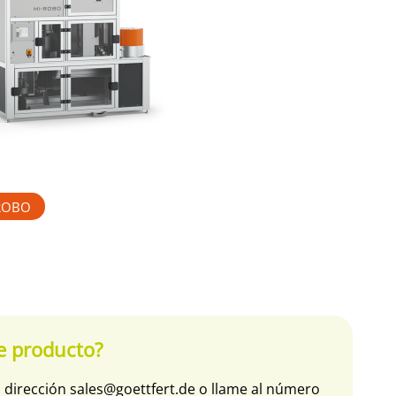
ROBO
e producto?
a dirección
sales@goettfert.de
o llame al número